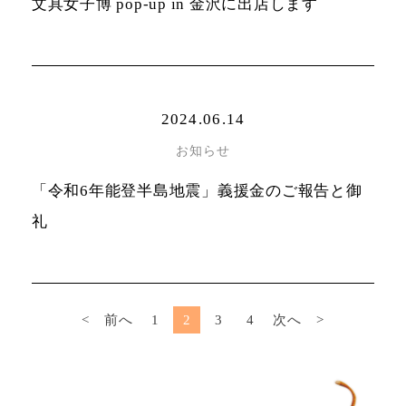
文具女子博 pop-up in 金沢に出店します
2024.06.14
お知らせ
「令和6年能登半島地震」義援金のご報告と御
礼
< 前へ
1
2
3
4
次へ >