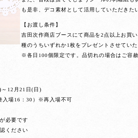
も是非、デコ素材として活用していただきた
【お渡し条件】
吉田次作商店ブースにて商品を2点以上お買い
種のうちいずれか1枚をプレゼントさせてい
※各日100個限定です。品切れの場合はご容
)～12月21日(日)
最終入場16：30）※再入場不可
が必要です
認ください